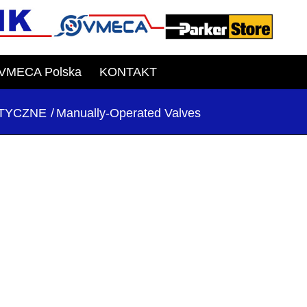
VMECA Polska
KONTAKT
TYCZNE
/
Manually-Operated Valves