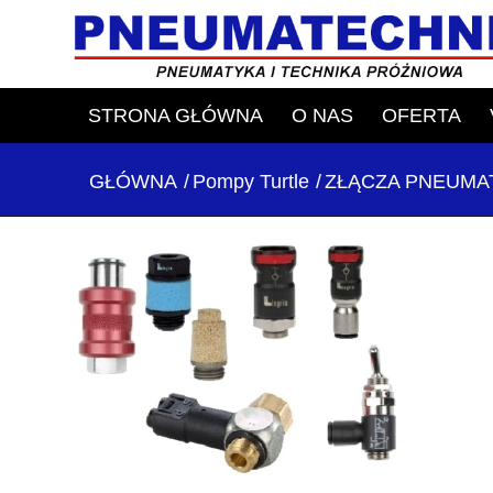
STRONA GŁÓWNA
O NAS
OFERTA
GŁÓWNA
/
Pompy Turtle
/
ZŁĄCZA PNEUMA