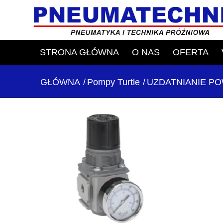
STRONA GŁÓWNA
O NAS
OFERTA
GŁÓWNA
/
Pompy Turtle
/
UZDATNIANIE P