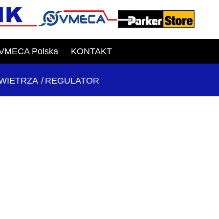
VMECA Polska
KONTAKT
OWIETRZA
/
REGULATOR