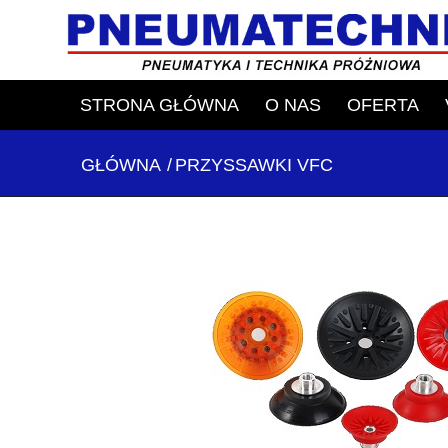
STRONA GŁÓWNA
O NAS
OFERTA
GŁÓWNA
/
PRZYSSAWKI VFC