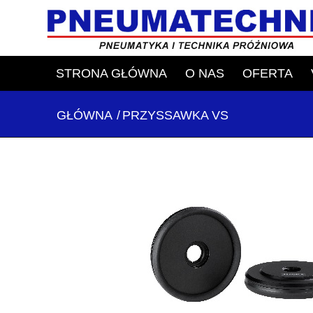
STRONA GŁÓWNA
O NAS
OFERTA
GŁÓWNA
/
PRZYSSAWKA VS