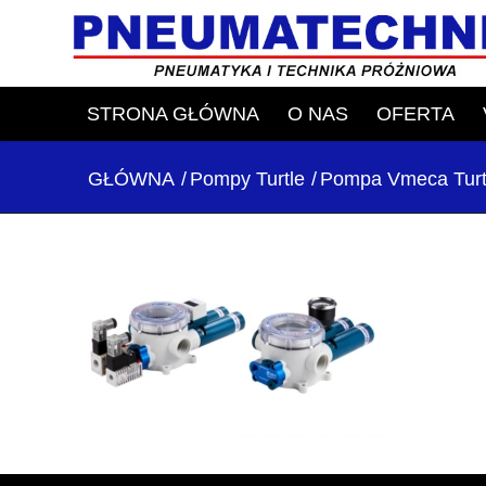
STRONA GŁÓWNA
O NAS
OFERTA
GŁÓWNA
/
Pompy Turtle
/
Pompa Vmeca Turt