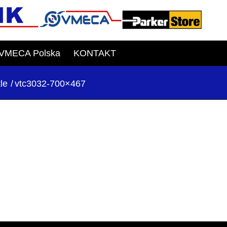
VMECA Polska
KONTAKT
le
/
vtc3032-700×467