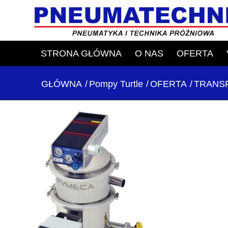
STRONA GŁÓWNA
O NAS
OFERTA
GŁÓWNA
/
Pompy Turtle
/
OFERTA
/
TRANS