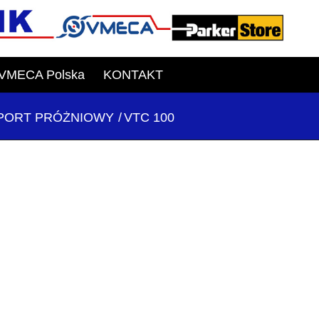
VMECA Polska
KONTAKT
PORT PRÓŻNIOWY
/
VTC 100