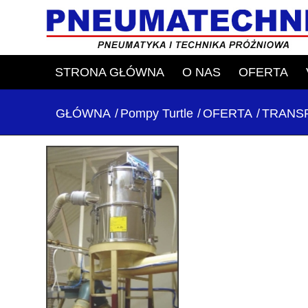
STRONA GŁÓWNA
O NAS
OFERTA
GŁÓWNA
/
Pompy Turtle
/
OFERTA
/
TRANS