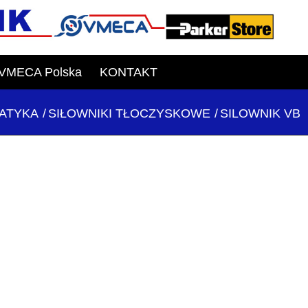
VMECA Polska
KONTAKT
ATYKA
/
SIŁOWNIKI TŁOCZYSKOWE
/
SILOWNIK VB