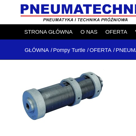
STRONA GŁÓWNA
O NAS
OFERTA
GŁÓWNA
/
Pompy Turtle
/
OFERTA
/
PNEUM