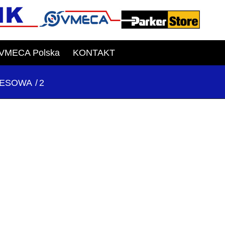
VMECA Polska
KONTAKT
CESOWA
/
2