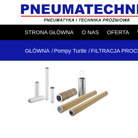
STRONA GŁÓWNA
O NAS
OFERTA
GŁÓWNA
/
Pompy Turtle
/
FILTRACJA PRO